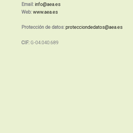
Email:
info@aea.es
Web:
www.aea.es
Protección de datos:
protecciondedatos@aea.es
CIF:
G-04.040.689