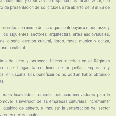
ias culturales y creativas correspondientes al año 2026, con
zo de presentación de solicitudes está abierto del 8 al 28 de
s privados con ánimo de lucro que contribuyan a modernizar y
n los siguientes sectores: arquitectura, artes audiovisuales,
ine, diseño, gestión cultural, libros, moda, música y danza,
rismo cultural.
nimo de lucro y personas físicas inscritas en el Régimen
mpre que tengan la condición de pequeñas empresas y
cal en España. Los beneficiarios no podrán haber obtenido
as.
estas finalidades: fomentar prácticas innovadoras para la
romover la inversión de las empresas culturales, incrementar
a igualdad de género, e impulsar la vertebración del sector
 y redes profesionales.