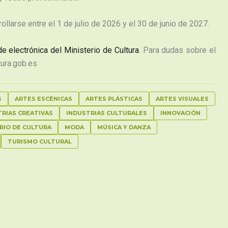
larse entre el 1 de julio de 2026 y el 30 de junio de 2027.
e electrónica del Ministerio de Cultura
. Para dudas sobre el
tura.gob.es
S
ARTES ESCÉNICAS
ARTES PLÁSTICAS
ARTES VISUALES
TRIAS CREATIVAS
INDUSTRIAS CULTURALES
INNOVACIÓN
RIO DE CULTURA
MODA
MÚSICA Y DANZA
TURISMO CULTURAL