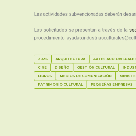
Las actividades subvencionadas deberán desarrol
Las solicitudes se presentan a través de la
sed
procedimiento: ayudas.industriasculturales@cul
2026
ARQUITECTURA
ARTES AUDIOVISUALE
CINE
DISEÑO
GESTIÓN CULTURAL
INDUS
LIBROS
MEDIOS DE COMUNICACIÓN
MINISTE
PATRIMONIO CULTURAL
PEQUEÑAS EMPRESAS