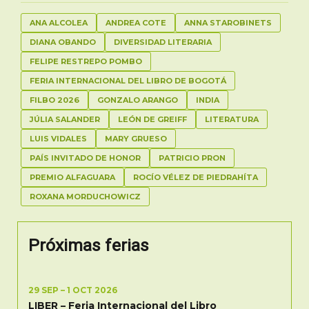
ANA ALCOLEA
ANDREA COTE
ANNA STAROBINETS
DIANA OBANDO
DIVERSIDAD LITERARIA
FELIPE RESTREPO POMBO
FERIA INTERNACIONAL DEL LIBRO DE BOGOTÁ
FILBO 2026
GONZALO ARANGO
INDIA
JÚLIA SALANDER
LEÓN DE GREIFF
LITERATURA
LUIS VIDALES
MARY GRUESO
PAÍS INVITADO DE HONOR
PATRICIO PRON
PREMIO ALFAGUARA
ROCÍO VÉLEZ DE PIEDRAHÍTA
ROXANA MORDUCHOWICZ
Próximas ferias
29 SEP – 1 OCT 2026
LIBER – Feria Internacional del Libro