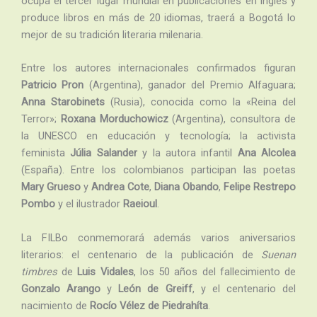
ocupa el tercer lugar mundial en publicaciones en inglés y
produce libros en más de 20 idiomas, traerá a Bogotá lo
mejor de su tradición literaria milenaria.
Entre los autores internacionales confirmados figuran
Patricio Pron
(Argentina), ganador del Premio Alfaguara;
Anna Starobinets
(Rusia), conocida como la «Reina del
Terror»;
Roxana Morduchowicz
(Argentina), consultora de
la UNESCO en educación y tecnología; la activista
feminista
Júlia Salander
y la autora infantil
Ana Alcolea
(España). Entre los colombianos participan las poetas
Mary Grueso
y
Andrea Cote
,
Diana Obando
,
Felipe Restrepo
Pombo
y el ilustrador
Raeioul
.
La FILBo conmemorará además varios aniversarios
literarios: el centenario de la publicación de
Suenan
timbres
de
Luis Vidales
, los 50 años del fallecimiento de
Gonzalo Arango
y
León de Greiff
, y el centenario del
nacimiento de
Rocío Vélez de Piedrahíta
.